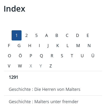
Index
1
2
5
A
B
C
D
E
F
G
H
I
J
K
L
M
N
O
Ö
P
Q
R
S
T
U
Ü
V
W
X
Y
Z
1291
Geschichte : Die Herren von Malters
Geschichte : Malters unter fremder