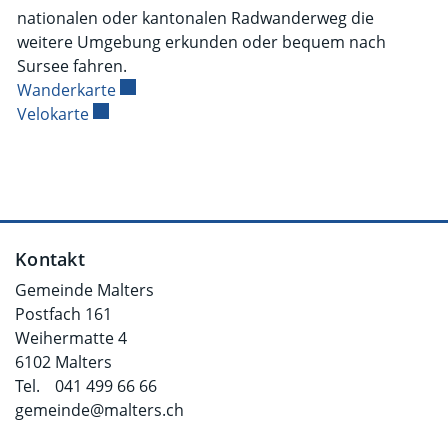
nationalen oder kantonalen Radwanderweg die
weitere Umgebung erkunden oder bequem nach
Sursee fahren.
Wanderkarte
Externer Link wird in einem neuen Fenster g
Velokarte
Externer Link wird in einem neuen Fenster geöf
Fusszeile
Kontakt
Gemeinde Malters
Postfach 161
Weihermatte 4
6102 Malters
Tel.
041 499 66 66
gemeinde@malters.ch