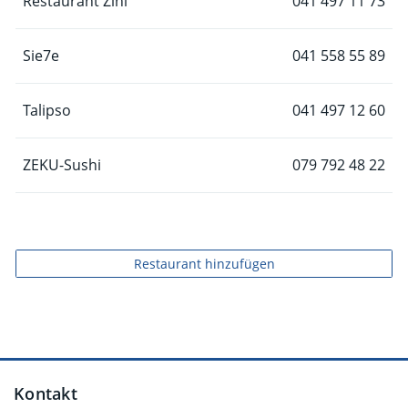
Restaurant Zihl
041 497 11 73
Sie7e
041 558 55 89
Talipso
041 497 12 60
ZEKU-Sushi
079 792 48 22
Restaurant hinzufügen
Fusszeile
Kontakt