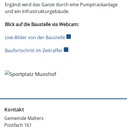
Ergänzt wird das Ganze durch eine Pumptrackanlage
und ein Infrastrukturgebäude.
Blick auf die Baustelle via Webcam:
Live-Bilder von der Baustelle
Externer Link wird in einem 
Baufortschritt im Zeitraffer
Externer Link wird in einem n
Fusszeile
Kontakt
Gemeinde Malters
Postfach 161