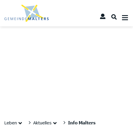
Kopfzeile
Sprunglinks
zur Startseite
Direkt zur Hauptnavigation
Direkt zum Inhalt
Direkt zur Suche
Direkt zum Stichwortverzeichnis
Inhalt
Info Malters
Leben
Aktuelles