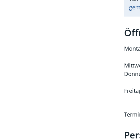
gem
Öff
Monta
Mittw
Donne
Freita
Termi
Per