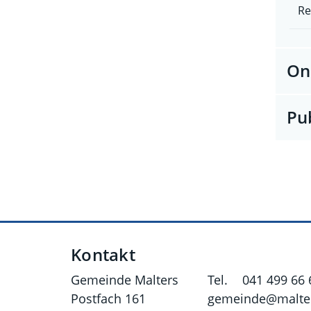
Re
On
Pu
Fusszeile
Kontakt
Gemeinde Malters
Tel.
041 499 66 
Postfach 161
gemeinde@malter