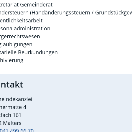
retariat Gemeinderat
ndersteuern (Handänderungssteuern / Grundstückgew
entlichkeitsarbeit
sonaladministration
rgerrechtswesen
glaubigungen
tarielle Beurkundungen
hivierung
ntakt
eindekanzlei
hermatte 4
tfach 161
2 Malters
041 499 66 70