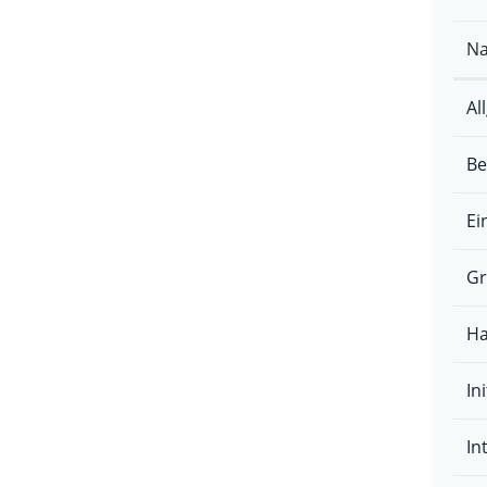
N
Al
Be
Ei
Gr
Ha
Ini
In