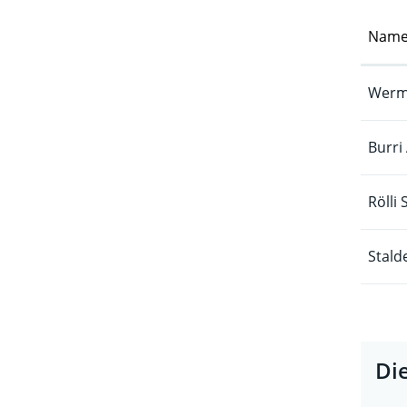
Name
Werme
Burri
Rölli
Stald
Di