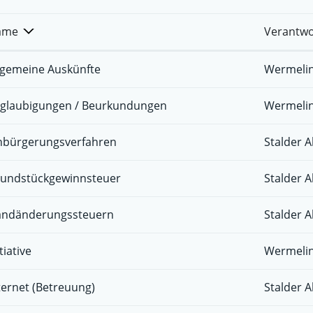
ame
Verantwo
lgemeine Auskünfte
Wermelin
glaubigungen / Beurkundungen
Wermelin
nbürgerungsverfahren
Stalder A
undstückgewinnsteuer
Stalder A
ndänderungssteuern
Stalder A
tiative
Wermelin
ternet (Betreuung)
Stalder A