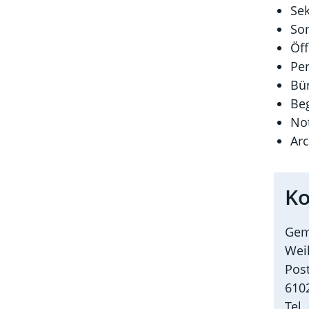
Sek
So
Öff
Per
Bü
Be
No
Arc
Ko
Gem
Wei
Pos
610
Tel.