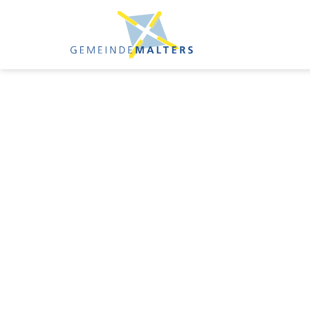
Kopfzeile
Sprunglinks
zur Startseite
Direkt zur Hauptnavigation
Direkt zum Inhalt
Direkt zur Suche
Direkt zum Stichwortverzeichnis
Inhalt