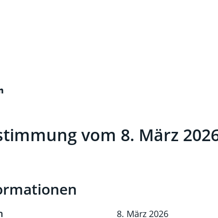
n
stimmung vom 8. März 202
ehörige Objekte
t)
ormationen
m
8. März 2026