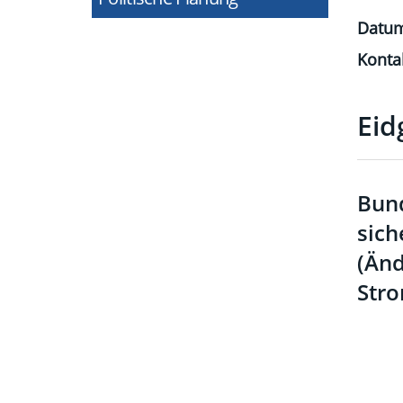
Datu
Konta
Eid
Bund
sich
(Änd
Stro