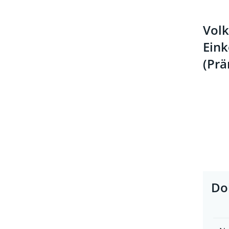
Volk
Ein
(Prä
Do