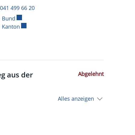
 041 499 66 20
e Bund
Externer Link wird in einem neuen Fenster geöf
 Kanton
Externer Link wird in einem neuen Fenster ge
Abgelehnt
eg aus der
Alles anzeigen