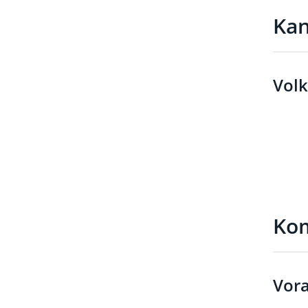
Kan
Volk
Ko
Vora