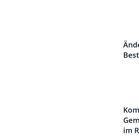
Ände
Bes
Komp
Gem
im 