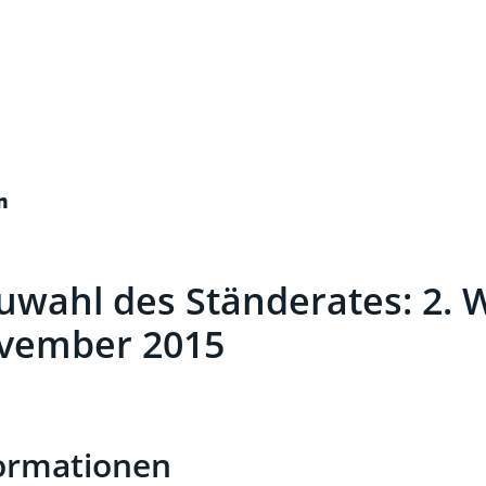
n
wahl des Ständerates: 2. 
vember 2015
t)
ormationen