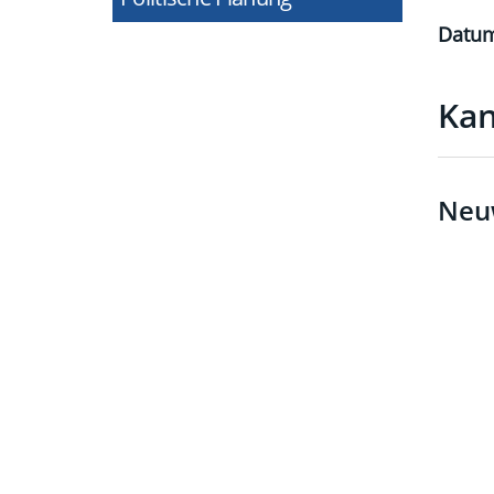
Datu
Kan
Neuw